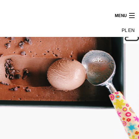
MENU
Aktualności
PL
EN
Najemcy
Budynek
Galeria
Wynajem powierzchni
Dojazd
Kontakt