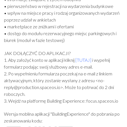
• pierwszeństwo w rejestracji na wydarzenia budynkowe
• wpływ na miejsce pracy i rodzaj organizowanych wydarzeń
poprzez udział w ankietach
• marketplace ze zniżkami i ofertami
• dostęp do modułu rezerwacyjnego miejsc parkingowych i
biurek (moduł w fazie testowej)
JAK DOŁĄCZYĆ DO APLIKACJI?
1. Aby założyć konto w aplikacji kliknij
[TUTAJ]
i wypełnij
formularz podając swój służbowy adres e-mail.
2. Po wypełnieniu formularza poczekaj na e-mail z linkiem
aktywacyjnym, który zostanie wysłany z adresu <no-
reply@production.spaceos.io>. Może to potrwać do 2 dni
roboczych.
3. Wejdź na platformę Building Experience: focus.spaceos.io
Wersja moblina aplikacji "BuildingExperience" do pobrania po
zeskanowaniu kodu: