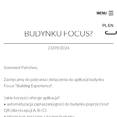
WRÓĆ
MENU
JAK DOŁĄCZYĆ DO APLIKACJI
Aktualności
PL
EN
Najemcy
BUDYNKU FOCUS?
Budynek
23/09/2024
Galeria
Wynajem powierzchni
Dojazd
Szanowni Państwo,
Kontakt
Zachęcamy do pobrania i dołączenia do aplikacji budynku
Focus "Building Experience".
Jakie korzyści oferuje aplikacja?
• automatyzacja zapraszania gości do budynku poprzez kod
QR (dla recepcji A, B i C)
• informacje związane z życiem budynku