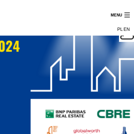
MENU
Aktualności
PL
EN
Najemcy
Budynek
Galeria
Wynajem powierzchni
Dojazd
Kontakt