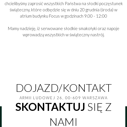
chcielibyśmy zaprosić wszystkich Państwa na słodki poczęstunek
świąteczny, które odbędzie się w dniu 20 grudnia (środa) w
atrium budynku Focus w godzinach 9.00 - 12:00
Mamy nadzieję, iż serwowane słodkie smakołyki oraz napoje
wprowadzą wszystkich w świąteczny nastrój.
DOJAZD/KONTAKT
ARMII LUDOWEJ 26, 00-609 WARSZAWA
SKONTAKTUJ
SIĘ Z
NAMI