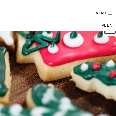
MENU
Aktualności
PL
EN
Najemcy
Budynek
Galeria
Wynajem powierzchni
Dojazd
Kontakt